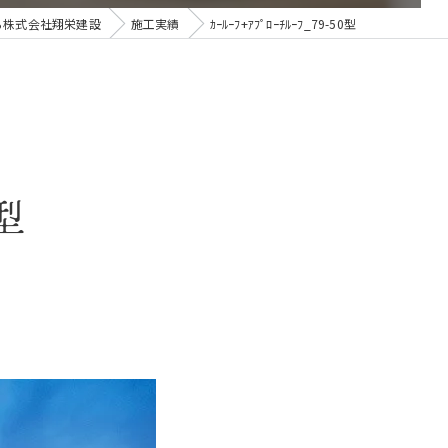
ら株式会社翔栄建設
施工実績
ｶｰﾙｰﾌ+ｱﾌﾟﾛｰﾁﾙｰﾌ_79-50型
0型